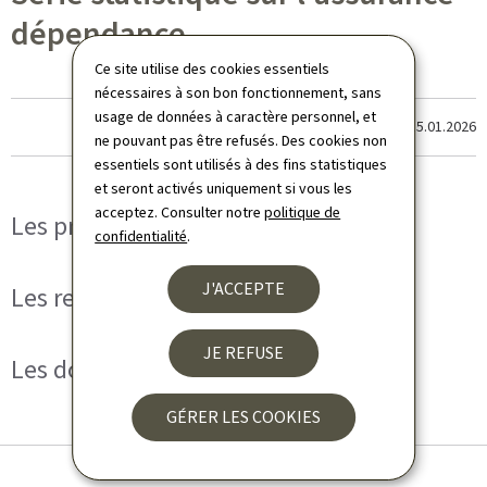
dépendance
Ce site utilise des cookies essentiels
nécessaires à son bon fonctionnement, sans
usage de données à caractère personnel, et
Dernière modification le
15.01.2026
ne pouvant pas être refusés. Des cookies non
essentiels sont utilisés à des fins statistiques
et seront activés uniquement si vous les
acceptez. Consulter notre
politique de
Les prestations
confidentialité
.
J'ACCEPTE
Les ressources humaines
JE REFUSE
Les données financières
GÉRER LES COOKIES