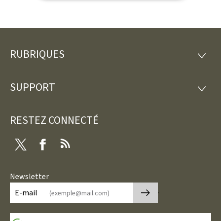
RUBRIQUES
Pied
RUBRI
de
SUPPORT
SUPP
page
RESTEZ CONNECTÉ
Twitter
Facebook
RSS
Newsletter
🡒
E-mail