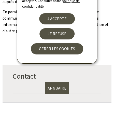
acceptez. Consulter notre
politique de
auprès d'instances nationales et internationales.
confidentialité
.
En parallèle, elle pilote et met en œuvre la stratégie de
communication de l'IGSS afin d'une part, de diffuser des
J'ACCEPTE
informations pertinentes, conformes sur l'administration et
d'autre part, d'en promouvoir ses actions.
JE REFUSE
GÉRER LES COOKIES
Contact
ANNUAIRE