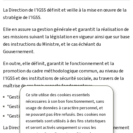
La Direction de l'IGSS définit et veille à la mise en œuvre de la
stratégie de l'IGSS.
Elle en assure sa gestion générale et garantit la réalisation de
ses missions suivant la législation en vigueur ainsi que sur base
des instructions du Ministre, et le cas échéant du
Gouvernement.
En outre, elle définit, garantit le fonctionnement et la
promotion du cadre méthodologique commun, au niveau de
l'IGSS et des institutions de sécurité sociale, au travers de la
maîtrise de ces trois aspects fondamentaux:
Ce site utilise des cookies essentiels
"Gestion des risques"
;
nécessaires à son bon fonctionnement, sans
"Gestion des processus"
;
usage de données à caractère personnel, et
ne pouvant pas être refusés. Des cookies non
"Gestion de l'assurance qualité".
essentiels sont utilisés à des fins statistiques
La Direction représente également l'IGSS ou le Gouvernement
et seront activés uniquement si vous les