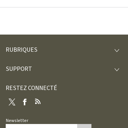
RUBRIQUES
Pied
RUBRI
de
SUPPORT
SUPP
page
RESTEZ CONNECTÉ
Twitter
Facebook
RSS
Newsletter