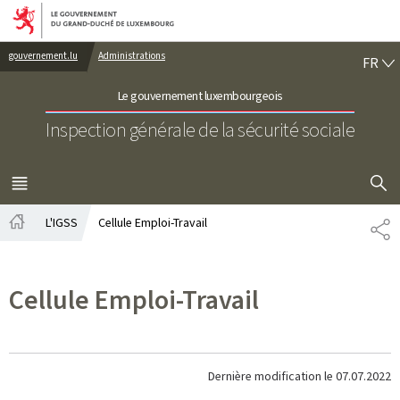
Aller au menu principal
Aller au contenu
FR
gouvernement.lu
Administrations
FR
Le gouvernement luxembourgeois
Inspection générale de la sécurité sociale
AFFICHER
MENU
PRINCIPAL
L'IGSS
Cellule Emploi-Travail
PA
Accueil
Cellule Emploi-Travail
Dernière modification le
07.07.2022