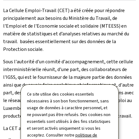
La Cellule Emploi-Travail (CET) a été créée pour répondre
principalement aux besoins du Ministère du Travail, de
l'Emploi et de l'Economie sociale et solidaire (MTEESS) en
matière de statistiques et d’analyses relatives au marché du
travail. basées essentiellement sur des données de la
Protection sociale.
Sous l'autorité d'un comité d'accompagnement, cette cellule
interministérielle réunit, d'une part, des collaborateurs de
l'IGSS, qui est le fournisseur de la majeure partie des données
ainsi que du savoir-faire analytique et informatique et, d'autre
part, des collaborateurs du MTEESS qui assurent les liens avec
Ce site utilise des cookies essentiels
le réseau RETEL (Réseau d'études sur le travail et l'emploi au
nécessaires à son bon fonctionnement, sans
Luxembourg) rassemblant les principaux acteurs et
usage de données à caractère personnel, et
ne pouvant pas être refusés. Des cookies non
producteurs de données en relation avec le marché du travail.
essentiels sont utilisés à des fins statistiques
La CET a comme missions :
et seront activés uniquement si vous les
acceptez. Consulter notre
politique de