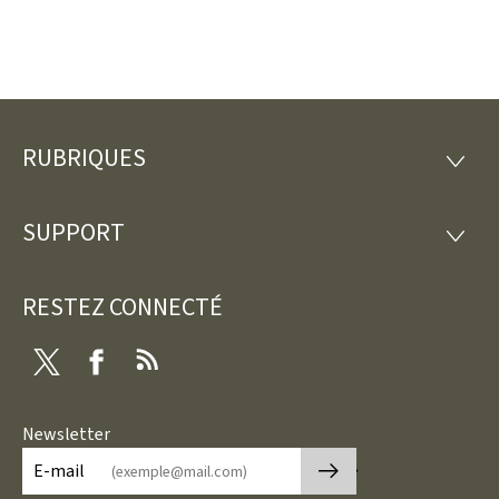
RUBRIQUES
Pied
RUBRI
de
SUPPORT
SUPP
page
RESTEZ CONNECTÉ
Twitter
Facebook
RSS
Newsletter
🡒
E-mail