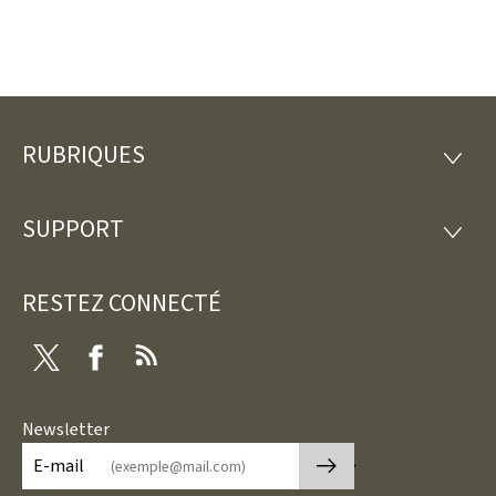
RUBRIQUES
Pied
RUBRI
de
SUPPORT
SUPP
page
RESTEZ CONNECTÉ
Twitter
Facebook
RSS
Newsletter
🡒
E-mail