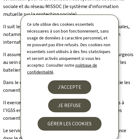
sociale et du réseau MISSOC (le système d’information
mutuelle sur la protection sociale).
Ce site utilise des cookies essentiels
Il suit les travaux au sein d’autres instances internationales,
nécessaires à son bon fonctionnement, sans
notamment du Conseil de l’Europe et de l’Organisation
usage de données à caractère personnel, et
internationale du travail.
ne pouvant pas être refusés. Des cookies non
essentiels sont utilisés à des fins statistiques
Il assure la représentation du Gouvernement luxembourgeois
et seront activés uniquement si vous les
au sein du Centre administratif de sécurité sociale pour les
acceptez. Consulter notre
politique de
bateliers rhénans.
confidentialité
.
Dans le cadre des relations bilatérales, le service négocie les
J'ACCEPTE
conventions en matière de sécurité sociale.
Il exerce les missions d’organisme de liaison, attribuées à
JE REFUSE
l’IGSS en application du règlement CE n°883/2004 et des
conventions bilatérales en matière de sécurité sociale.
GÉRER LES COOKIES
Le service participe aussi aux activités que le Benelux lance
dans le domaine de la protection sociale.