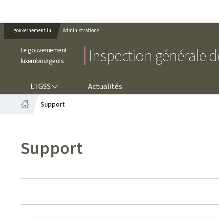
gouvernement.lu
Administrations
Le gouvernement
Inspection générale de
luxembourgeois
L'IGSS
L'IGSS
Actualités
Support
Accueil
Support