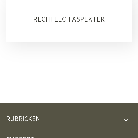
RECHTLECH ASPEKTER
RUBRICKEN
Fousszeil
RUBRI