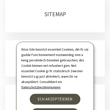
SITEMAP
Dëse Site benotzt essentiel Cookien, déi fir säi
gudde Fonctionnement noutwendeg sinn a
SICH
keng perséinlech Donnéeë gebrauchen; dës
Cookië kënnen net refuséiert ginn. Net-
essentiel Cookië gi fir statistesch Zwecker
benotzt a gi just aktivéiert, wann Dir se
akzeptéiert. Consultéiert eis
Dateschutzbestëmmungen
.
ECH AKZEPTÉIEREN
NEWSLETTER