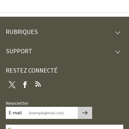
RUBRIQUES
Pied
RUBRI
de
SUPPORT
SUPP
page
RESTEZ CONNECTÉ
Twitter
Facebook
RSS
Newsletter
🡒
E-mail