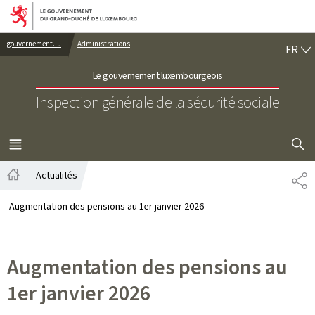
Aller au menu principal
Aller au contenu
FR
gouvernement.lu
Administrations
FR
Le gouvernement luxembourgeois
Inspection générale de la sécurité sociale
AFFICHER
MENU
PRINCIPAL
Actualités
PA
Accueil
Augmentation des pensions au 1er janvier 2026
Augmentation des pensions au
1er janvier 2026