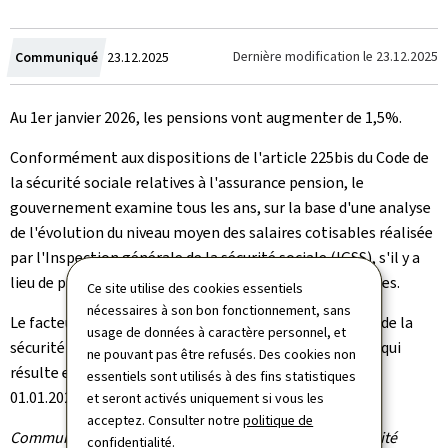
Crée
Dernière modification le
23.12.2025
Communiqué
23.12.2025
le
Au 1er janvier 2026, les pensions vont augmenter de 1,5%.
Conformément aux dispositions de l'article 225bis du Code de
la sécurité sociale relatives à l'assurance pension, le
gouvernement examine tous les ans, sur la base d'une analyse
de l'évolution du niveau moyen des salaires cotisables réalisée
par l'Inspection générale de la sécurité sociale (IGSS), s'il y a
lieu de procéder au réajustement des pensions courantes.
Ce site utilise des cookies essentiels
nécessaires à son bon fonctionnement, sans
Le facteur de revalorisation visé à l'article 225 du Code de la
usage de données à caractère personnel, et
sécurité sociale se chiffre à 1,619 pour l'année 2024, ce qui
ne pouvant pas être refusés. Des cookies non
résulte en une augmentation des pensions de 1,5% au
essentiels sont utilisés à des fins statistiques
01.01.2026.
et seront activés uniquement si vous les
acceptez. Consulter notre
politique de
Communiqué par le ministère de la Santé et de la Sécurité
confidentialité
.