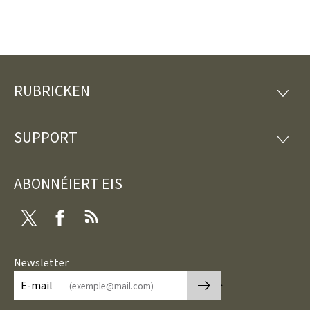
RUBRICKEN
Fousszeil
RUBRI
SUPPORT
SUPP
ABONNÉIERT EIS
Twitter
Facebook
RSS
Newsletter
🡒
E-mail