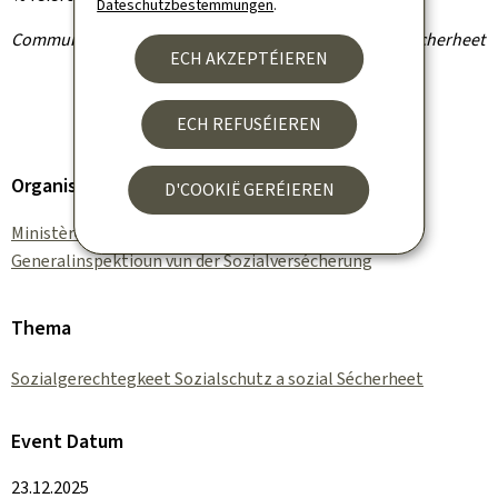
Dateschutzbestëmmungen
.
Communiqué vum Ministère fir Gesondheet a sozial Sécherheet
ECH AKZEPTÉIEREN
ECH REFUSÉIEREN
Organisatioun
D'COOKIË GERÉIEREN
Ministère fir Gesondheet a sozial Sécherheet
Generalinspektioun vun der Sozialversécherung
Thema
Sozialgerechtegkeet Sozialschutz a sozial Sécherheet
Event Datum
23.12.2025