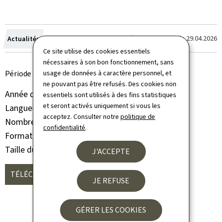
Crée
Dernière modification le
29.04.2026
Actualités
17.04.2026
le
Ce site utilise des cookies essentiels
nécessaires à son bon fonctionnement, sans
Période 2023-2025
usage de données à caractère personnel, et
ne pouvant pas être refusés. Des cookies non
Année de parution
2026
essentiels sont utilisés à des fins statistiques
et seront activés uniquement si vous les
Langue(s)
Français
acceptez. Consulter notre
politique de
Nombre de pages
3 page(s)
confidentialité
.
Format du document
Pdf
Taille du fichier
304 Ko
J'ACCEPTE
TÉLÉCHARGER
(FR, PDF - 304 KO)
JE REFUSE
GÉRER LES COOKIES