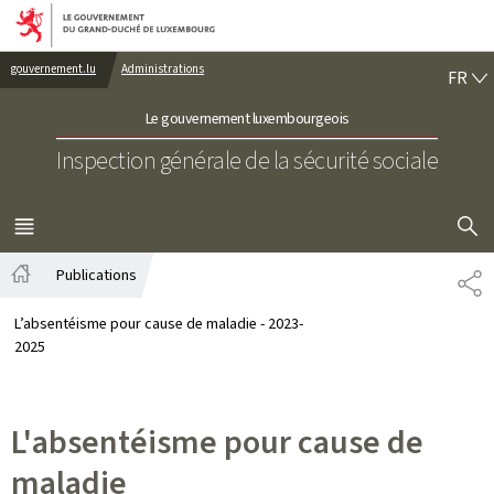
Aller au menu principal
Aller au contenu
FR
gouvernement.lu
Administrations
FR
Le gouvernement luxembourgeois
Inspection générale de la sécurité sociale
AFFICHER
MENU
PRINCIPAL
Publications
PA
Accueil
L’absentéisme pour cause de maladie - 2023-
2025
L'absentéisme pour cause de
maladie