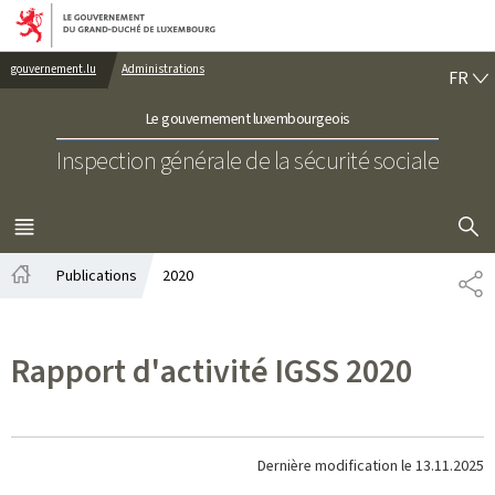
Aller au menu principal
Aller au contenu
FR
gouvernement.lu
Administrations
FR
Le gouvernement luxembourgeois
Inspection générale de la sécurité sociale
AFFICHER
MENU
PRINCIPAL
Publications
2020
PA
Accueil
Rapport d'activité IGSS 2020
Dernière modification le
13.11.2025