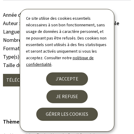
Année de parution
2021
Ce site utilise des cookies essentiels
Auteur
Inspection générale de la sécurité sociale
nécessaires à son bon fonctionnement, sans
Langue(s)
Français
usage de données à caractère personnel, et
ne pouvant pas être refusés. Des cookies non
Nombre de pages
44 page(s)
essentiels sont utilisés à des fins statistiques
Format du document
Pdf
et seront activés uniquement si vous les
Type(s)
Rapports d'activités
acceptez. Consulter notre
politique de
Taille du fichier
confidentialité
858 Ko
.
J'ACCEPTE
TÉLÉCHARGER
(FR, PDF - 858 KO)
JE REFUSE
GÉRER LES COOKIES
Thème