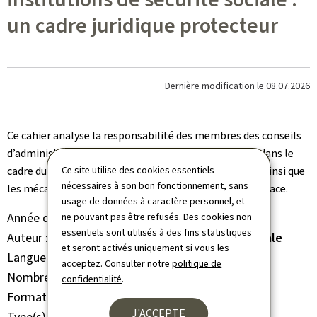
un cadre juridique protecteur
Dernière modification le
08.07.2026
Ce cahier analyse la responsabilité des membres des conseils
d’administration des institutions de sécurité sociale dans le
cadre du système de sécurité sociale luxembourgeois ainsi que
Ce site utilise des cookies essentiels
nécessaires à son bon fonctionnement, sans
les mécanismes de protection et de contrôle mis en place.
usage de données à caractère personnel, et
Année de parution
2026
ne pouvant pas être refusés. Des cookies non
essentiels sont utilisés à des fins statistiques
Auteur
Inspection générale de la sécurité sociale
et seront activés uniquement si vous les
Langue(s)
Français
acceptez. Consulter notre
politique de
Nombre de pages
25 page(s)
confidentialité
.
Format du document
Pdf
J'ACCEPTE