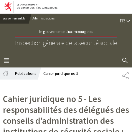
Aller au menu principal
Aller au contenu
FR
gouvernement.lu
Administrations
FR
Le gouvernement luxembourgeois
Inspection générale de la sécurité sociale
AFFICHER
MENU
PRINCIPAL
Publications
Cahier juridique no 5
PA
Accueil
Cahier juridique no 5 - Les
responsabilités des délégués des
conseils d’administration des
institutions de sécurité sociale :