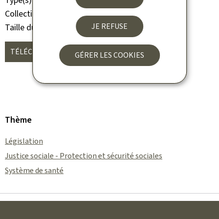
Type(s)
Etudes
Collection
Cahiers juridiques
JE REFUSE
Taille du fichier
900 Ko
TÉLÉCHARGER
(FR, PDF - 900 KO)
GÉRER LES COOKIES
Thème
Législation
Justice sociale - Protection et sécurité sociales
Système de santé