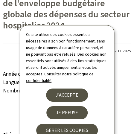
de l'enveloppe budgétaire
globale des dépenses du secteur
hospitalier 2024
Ce site utilise des cookies essentiels
nécessaires à son bon fonctionnement, sans
usage de données à caractère personnel, et
Dernière modification le
12.11.2025
ne pouvant pas être refusés. Des cookies non
essentiels sont utilisés à des fins statistiques
et seront activés uniquement si vous les
Année de parution
2024
acceptez. Consulter notre
politique de
confidentialité
.
Langue(s)
Français
Nombre de pages
56 page(s)
J'ACCEPTE
JE REFUSE
GÉRER LES COOKIES