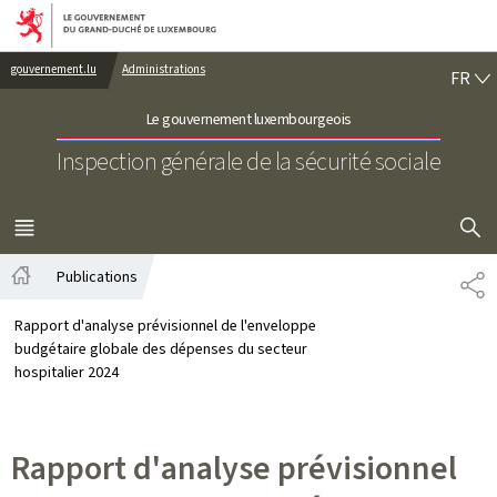
Aller au menu principal
Aller au contenu
FR
gouvernement.lu
Administrations
FR
Le gouvernement luxembourgeois
Inspection générale de la sécurité sociale
AFFICHER
MENU
PRINCIPAL
Publications
PA
Accueil
Rapport d'analyse prévisionnel de l'enveloppe
budgétaire globale des dépenses du secteur
hospitalier 2024
Rapport d'analyse prévisionnel