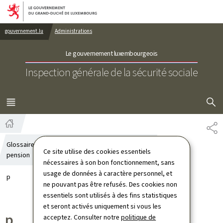
Aller au menu principal
Aller au contenu
gouvernement.lu
Administrations
Le gouvernement luxembourgeois
Inspection générale de la sécurité sociale
AFFICHER
MENU
PRINCIPAL
PA
Accueil
Glossaire sur les régimes complémentaires de
Ce site utilise des cookies essentiels
pension
nécessaires à son bon fonctionnement, sans
usage de données à caractère personnel, et
p
ne pouvant pas être refusés. Des cookies non
essentiels sont utilisés à des fins statistiques
et seront activés uniquement si vous les
p
acceptez. Consulter notre
politique de