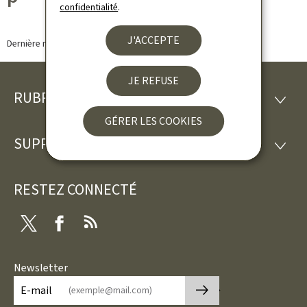
confidentialité
.
J'ACCEPTE
Dernière modification le
25.09.2024
JE REFUSE
RUBRIQUES
Pied
RUBRI
GÉRER LES COOKIES
de
SUPPORT
SUPP
page
RESTEZ CONNECTÉ
Twitter
Facebook
RSS
Newsletter
🡒
E-mail