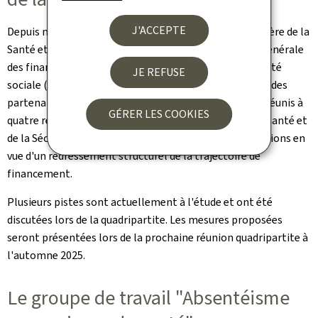
J'ACCEPTE
Depuis novembre dernier, des représentants du ministère de la
Santé et de la Sécurité sociale (M3S), de l'Inspection générale
des finances (IGF), de l'Inspection générale de la sécurité
JE REFUSE
sociale (IGSS), de la Caisse nationale de santé (CNS) et des
partenaires sociaux (OGBL, LCGB, CGDP, UEL) se sont réunis à
GÉRER LES COOKIES
quatre reprises sous la présidence de la ministre de la Santé et
de la Sécurité sociale afin de travailler sur des propositions en
vue d'un redressement structurel de la trajectoire de
financement.
Plusieurs pistes sont actuellement à l'étude et ont été
discutées lors de la quadripartite. Les mesures proposées
seront présentées lors de la prochaine réunion quadripartite à
l'automne 2025.
Le groupe de travail "Absentéisme