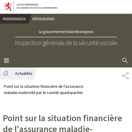
Aller au menu principal
Aller au contenu
gouvernement.lu
Administrations
Le gouvernement luxembourgeois
Inspection générale de la sécurité sociale
AFFICHER
MENU
PRINCIPAL
Actualités
PA
Accueil
Point sur la situation financière de l'assurance
maladie-maternité par le comité quadripartite
Point sur la situation financière
de l'assurance maladie-