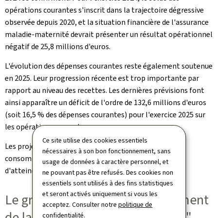
opérations courantes s'inscrit dans la trajectoire dégressive
observée depuis 2020, et la situation financière de l'assurance
maladie-maternité devrait présenter un résultat opérationnel
négatif de 25,8 millions d'euros.
L'évolution des dépenses courantes reste également soutenue
en 2025. Leur progression récente est trop importante par
rapport au niveau des recettes. Les dernières prévisions font
ainsi apparaître un déficit de l'ordre de 132,6 millions d'euros
(soit 16,5 % des dépenses courantes) pour l'exercice 2025 sur
les opérations courantes.
Ce site utilise des cookies essentiels
Les projections pluriannuelles indiquent donc une
nécessaires à son bon fonctionnement, sans
consommation continue de la réserve, avec un risque
usage de données à caractère personnel, et
d'atteindre le seuil légal minimal de 10 % dès 2027.
ne pouvant pas être refusés. Des cookies non
essentiels sont utilisés à des fins statistiques
et seront activés uniquement si vous les
Le groupe de travail "Redressement
acceptez. Consulter notre
politique de
de la trajectoire de financement"
confidentialité
.