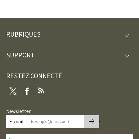
RUBRIQUES
Pied
RUBRI
de
SUPPORT
SUPP
page
RESTEZ CONNECTÉ
Twitter
Facebook
RSS
Newsletter
🡒
E-mail