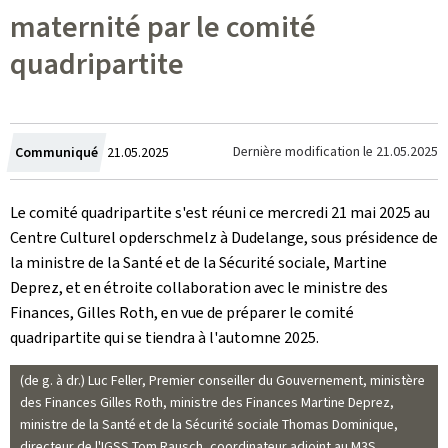
maternité par le comité
quadripartite
Crée
Dernière modification le
21.05.2025
Communiqué
21.05.2025
le
Le comité quadripartite s'est réuni ce mercredi 21 mai 2025 au
Centre Culturel opderschmelz à Dudelange, sous présidence de
la ministre de la Santé et de la Sécurité sociale, Martine
Deprez, et en étroite collaboration avec le ministre des
Finances, Gilles Roth, en vue de préparer le comité
quadripartite qui se tiendra à l'automne 2025.
(de g. à dr.) Luc Feller, Premier conseiller du Gouvernement, ministère
des Finances Gilles Roth, ministre des Finances Martine Deprez,
ministre de la Santé et de la Sécurité sociale Thomas Dominique,
directeur de l'IGSS Tom Rausch, coordinateur adjoint au M3S