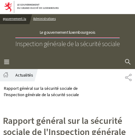
Aller au menu principal
Aller au contenu
gouvernement.lu
Administrations
Le gouvernement luxembourgeois
Inspection générale de la sécurité sociale
AFFICHER
MENU
PRINCIPAL
Actualités
PA
Accueil
Rapport général sur la sécurité sociale de
l'Inspection générale de la sécurité sociale
Rapport général sur la sécurité
sociale de l'Inspection générale