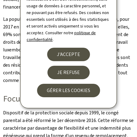
usage de données à caractère personnel, et
financement.
ne pouvant pas être refusés. Des cookies non
La population protégée pour le régime maladie s'élève, pour
essentiels sont utilisés à des fins statistiques
et seront activés uniquement si vous les
2017 en moyenne annuelle, à 835.002 personnes. Parmi elles,
acceptez. Consulter notre
politique de
69% sont protégées à titre personnel et 31% bénéficient de
confidentialité
.
droits dérivés. Reflet de la particularité du marché du travail
luxembourgeois qui occupe une part non négligeable de
J'ACCEPTE
travailleurs frontaliers, 65,5% des personnes protégées sont
des résidents et 34,5% des non-résidents. Ces non-résidents
JE REFUSE
contribuent au système national de protection sociale tout
comme ils en bénéficient.
GÉRER LES COOKIES
Focus sur le congé parental
Dispositif de la protection sociale depuis 1999, le congé
parental a été réformé le 1er décembre 2016. Cette réforme se
caractérise par davantage de flexibilité et une indemnité plus
généreuse qui prend la forme d'un revenu de remplacement.