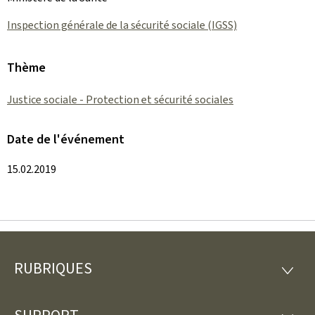
Inspection générale de la sécurité sociale (IGSS)
Thème
Justice sociale - Protection et sécurité sociales
Date de l'événement
15.02.2019
RUBRIQUES
Pied
RUBRI
de