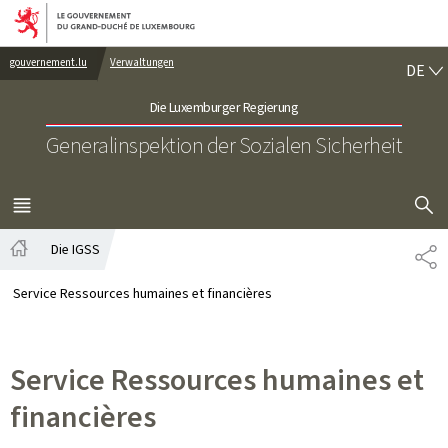
Zur Hauptnavigation
Zum Inhalt
DE
gouvernement.lu
Verwaltungen
DE
Die Luxemburger Regierung
Generalinspektion der Sozialen Sicherheit
SUCHFLED 
MENÜ
HAUPT-
Die IGSS
PA
Startseite
Service Ressources humaines et financières
Service Ressources humaines et
financières