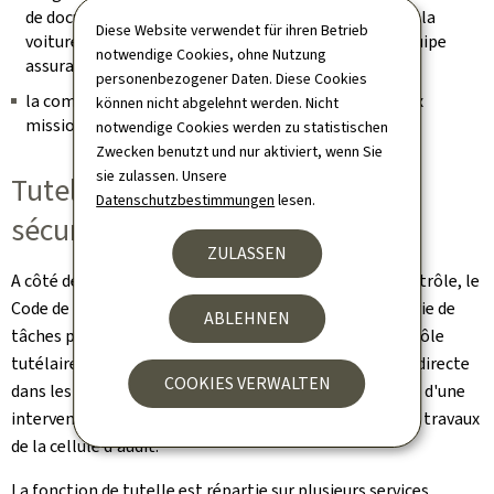
de documentation, des déplacements à réaliser avec la
Diese Website verwendet für ihren Betrieb
voiture de Direction, de la gestion logistique, de l'équipe
notwendige Cookies, ohne Nutzung
assurant les travaux de nettoyage et d'entretien ;
personenbezogener Daten. Diese Cookies
la communication interne des informations liées aux
können nicht abgelehnt werden. Nicht
missions du service.
notwendige Cookies werden zu statistischen
Zwecken benutzt und nur aktiviert, wenn Sie
sie zulassen. Unsere
Tutelle sur les institutions de
Datenschutzbestimmungen
lesen.
sécurité sociale
ZULASSEN
A côté de la mission générale de surveillance ou de contrôle, le
Code de la sécurité sociale confie à l'IGSS toute une série de
ABLEHNEN
tâches ponctuelles tombant dans le domaine du contrôle
tutélaire qui la font intervenir de façon plus ou moins directe
COOKIES VERWALTEN
dans les processus gérés par les ISS, souvent à l'amont d'une
intervention du ministre de tutelle, parfois à l'aval des travaux
de la cellule d'audit.
La fonction de tutelle est répartie sur plusieurs services