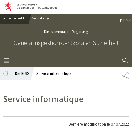
Zur Hauptnavigation
Zum Inhalt
DE
gouvernement.lu
Verwaltungen
DE
Die Luxemburger Regierung
Generalinspektion der Sozialen Sicherheit
SUCHFLED 
MENÜ
HAUPT-
Die IGSS
Service informatique
PA
Startseite
Service informatique
Dernière modification le
07.07.2022