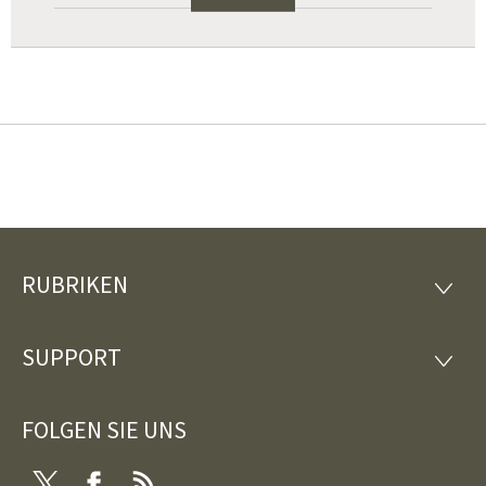
RUBRIKEN
Footer
RUBRI
SUPPORT
SUPP
FOLGEN SIE UNS
Twitter
Facebook
RSS