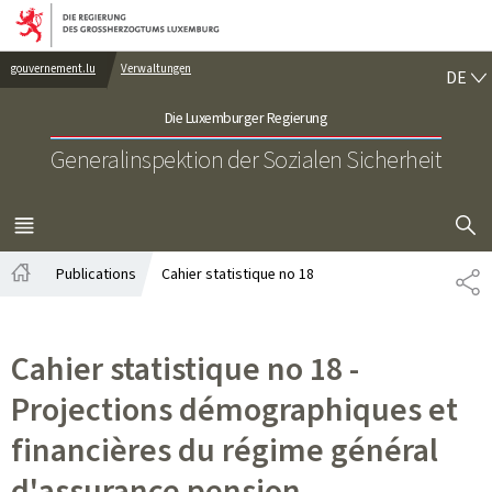
Zur Hauptnavigation
Zum Inhalt
DE
gouvernement.lu
Verwaltungen
DE
Die Luxemburger Regierung
Generalinspektion der Sozialen Sicherheit
SUCHFLED 
MENÜ
HAUPT-
Publications
Cahier statistique no 18
TE
Startseite
Cahier statistique no 18 -
Projections démographiques et
financières du régime général
d'assurance pension