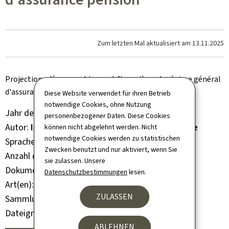
Zum letzten Mal aktualisiert am
13.11.2025
Projections démographiques et financières du régime général
d'assurance pension
Diese Website verwendet für ihren Betrieb
notwendige Cookies, ohne Nutzung
Jahr der Veröffentlichung
2024
personenbezogener Daten. Diese Cookies
Autor
Inspection générale de la sécurité sociale
können nicht abgelehnt werden. Nicht
notwendige Cookies werden zu statistischen
Sprache(n)
Französisch
Zwecken benutzt und nur aktiviert, wenn Sie
Anzahl der Seiten
21 seite(n)
sie zulassen. Unsere
Dokumentformat
Pdf
Datenschutzbestimmungen
lesen.
Art(en)
Studien, Statistiken
ZULASSEN
Sammlung
Statistische Themenhefte
Dateigröße
541 KB
ABLEHNEN