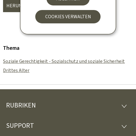
HERUNTERLADEN
(FR, PDF - 541 KB)
COOKIES VERWALTEN
Thema
Soziale Gerechtigkeit - Sozialschutz und soziale Sicherheit
Drittes Alter
RUBRIKEN
Footer
RUBRI
SUPPORT
SUPP