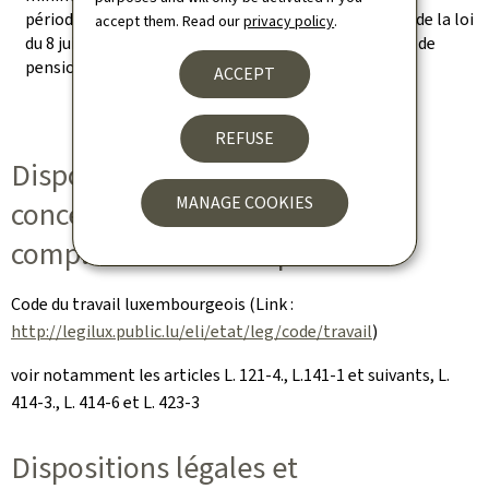
périodes passées prévues par les articles 19, 51 et 53 de la loi
accept them. Read our
privacy policy
.
du 8 juin 1999 relative aux régimes complémentaires de
pension (
Mém. A – 16 du 6 février 2001, p. 687
)
ACCEPT
REFUSE
Dispositions du Droit du travail
MANAGE COOKIES
concernant les régimes
complémentaires de pension
Code du travail luxembourgeois (Link :
http://legilux.public.lu/eli/etat/leg/code/travail
)
voir notamment les articles L. 121-4., L.141-1 et suivants, L.
414-3., L. 414-6 et L. 423-3
Dispositions légales et