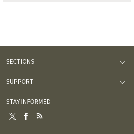
SECTIONS
Footer
SECTI
SUPPORT
SUPP
STAY INFORMED
Twitter
Facebook
RSS