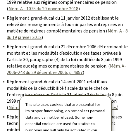
1999 relative aux régimes complémentaires de pension.
(
Mém. A - 1075 du 29 novembre 2018
)
Règlement grand-ducal du 11 janvier 2012 établissant le
relevé des renseignements à fournir par les entreprises en
matière de régimes complémentaires de pension (
Mém. A - 8
du 19 janvier 2012
)
Règlement grand-ducal du 22 décembre 2006 déterminant le
montant et les modalités d’exécution des taxes prévues à
l’article 30, paragraphe (4) de la loi modifiée du 8 juin 1999
relative aux régimes complémentaires de pension. (
Mém. A-
2006-243 du 29 décembre 2006, p. 4857
)
Règlement grand-ducal du 14 août 2001 relatif aux
modalités de la déductibilité fiscale dans le chef de
l’entreprise prévu par l’article 31, alinéa 3 de la loi du 8 juin
1999 relative aux régimes complémentaires de pension
This site uses cookies that are essential for
(
Mém. A – 108 du 4 septembre 2001, p. 2199 et suivantes
)
its proper functioning, do not collect personal
Règlement grand-ducal du 15 janvier 2001 fixant les bases
data and cannot be refused. Some non-
techniques servant à la détermination du financement
essential cookies are used for statistical
minimum et du déficit des obligations résultant des
purposes and will only be activated if you