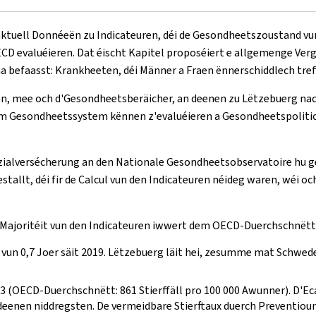
tuell Donnéeën zu Indicateuren, déi de Gesondheetszoustand vun
 evaluéieren. Dat éischt Kapitel proposéiert e allgemenge Verg
befaasst: Krankheeten, déi Männer a Fraen ënnerschiddlech tref
en, mee och d'Gesondheetsberäicher, an deenen zu Lëtzebuerg na
um Gesondheetssystem kënnen z'evaluéieren a Gesondheetspolitick
ozialversécherung an den Nationale Gesondheetsobservatoire hu
tallt, déi fir de Calcul vun den Indicateuren néideg waren, wéi 
 Majoritéit vun den Indicateuren iwwert dem OECD-Duerchschnëtt 
 vun 0,7 Joer säit 2019. Lëtzebuerg läit hei, zesumme mat Schweden
23 (OECD-Duerchschnëtt: 861 Stierffäll pro 100 000 Awunner). D'Ec
eenen niddregsten. De vermeidbare Stierftaux duerch Preventioun 