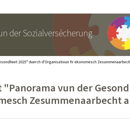
Bei den Haaptmenü goen
Bei den Inhalt goen
un der Sozialversécherung
Gesondheet 2025" duerch d'Organisatioun fir ekonomesch Zesummenaarbech
t "Panorama vun der Gesond
nomesch Zesummenaarbecht a