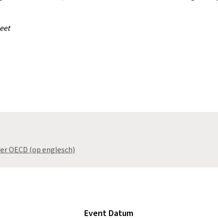
eet
er OECD (op englesch)
Event Datum