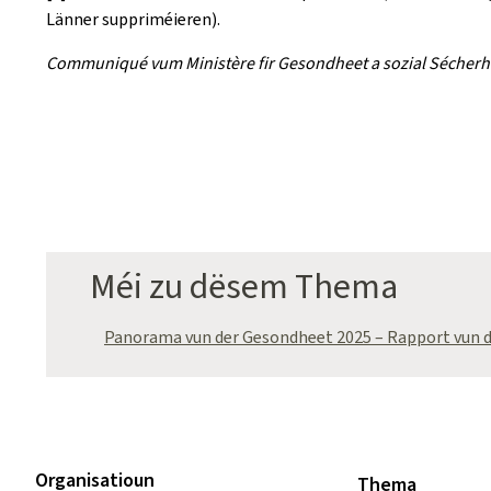
Länner suppriméieren).
Communiqué vum Ministère fir Gesondheet a sozial Sécherh
Méi zu dësem Thema
Panorama vun der Gesondheet 2025 – Rapport vun d
Organisatioun
Thema