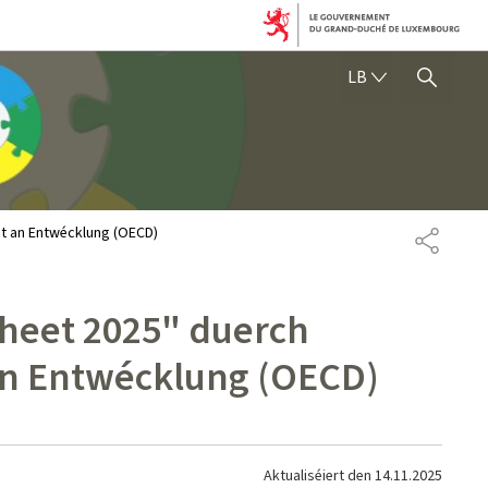
LËTZEBUERGE
LB
SHOW HIDE SEARCH
t an Entwécklung (OECD)
SHARE
heet 2025" duerch
n Entwécklung (OECD)
Aktualiséiert den
14.11.2025