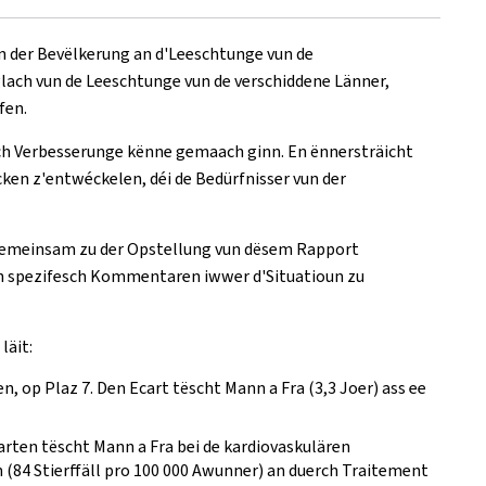
 der Bevëlkerung an d'Leeschtunge vun de
lach vun de Leeschtunge vun de verschiddene Länner,
fen.
ch Verbesserunge kënne gemaach ginn. En ënnersträicht
en z'entwéckelen, déi de Bedürfnisser vun der
 gemeinsam zu der Opstellung vun dësem Rapport
och spezifesch Kommentaren iwwer d'Situatioun zu
läit:
, op Plaz 7. Den Ecart tëscht Mann a Fra (3,3 Joer) ass ee
arten tëscht Mann a Fra bei de kardiovaskulären
(84 Stierffäll pro 100 000 Awunner) an duerch Traitement