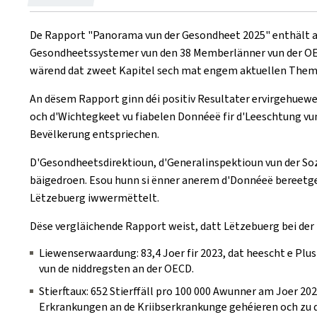
on
De Rapport "Panorama vun der Gesondheet 2025" enthält ak
Gesondheetssystemer vun den 38 Memberlänner vun der OECD
wärend dat zweet Kapitel sech mat engem aktuellen Thema 
An dësem Rapport ginn déi positiv Resultater ervirgehuew
och d'Wichtegkeet vu fiabelen Donnéeë fir d'Leeschtung v
Bevëlkerung entspriechen.
D'Gesondheetsdirektioun, d'Generalinspektioun vun der S
bäigedroen. Esou hunn si ënner anerem d'Donnéeë bereetges
Lëtzebuerg iwwermëttelt.
Dëse vergläichende Rapport weist, datt Lëtzebuerg bei der
Liewenserwaardung: 83,4 Joer fir 2023, dat heescht e Plus
vun de niddregsten an der OECD.
Stierftaux: 652 Stierffäll pro 100 000 Awunner am Joer 20
Erkrankungen an de Kriibserkrankunge gehéieren och zu d