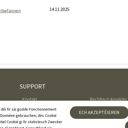
14.11.2025
elbefannen
SUPPORT
Kontakt
Rechtlech Aspekter
 déi fir säi gudde Fonctionnement
ECH AKZEPTÉIEREN
Sitemap
Accessibilitéitserklä
h Donnéeë gebrauchen; dës Cookië
tiel Cookië gi fir statistesch Zwecker
Iwwert dës Websäit
Gestioun vu Cookien