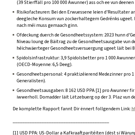
(39 Stierffäll pro 100 000 Awunner) ass och ee vun deenen
Risikofacteuren: Bei den Erwuessene leien d'Resultater
deegleche Konsum vun zockerhaltegem Gedrénks ugeet. Dë
nach méi muss gemaach ginn.
Ofdeckung duerch de Gesondheetssystem: 2023 hunn d'G
Niveau loung de Bäitrag zu de Gesondheetsausgabe vun de
héichwäerteger Gesondheetsversuergung ugeet läit bei 
Spidolsinfrastruktur: 3,9 Spidolsbetter pro 1 000 Awunn
(OECD-Moyenne: 6,5 Deeg).
Gesondheetspersonal: 4 praktizéierend Medezinner pro 1 
Generalisten).
Gesondheetsausgaben: 8 162 USD PPA [1] pro Awunner fi
iwwerholl. Domadder läit Lëtzebuerg op der 3. Plaz vun 
De komplette Rapport fannt Dir ënnert follgendem Link:
h
________________________________________
[1] USD PPA: US-Dollar a Kafkraaftparitéiten (dëst si Wär